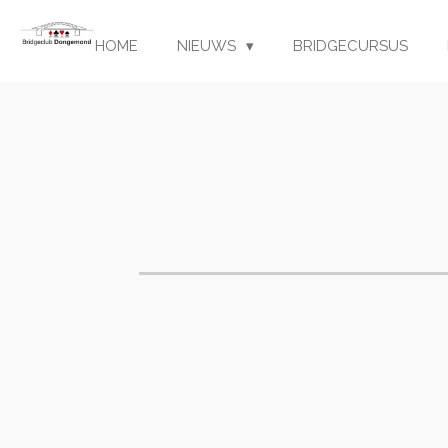
Ga
direct
HOME
NIEUWS
BRIDGECURSUS
naar
de
hoofdinhoud