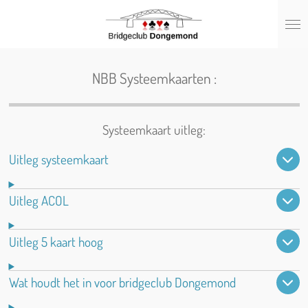
Ga
direct
naar
de
hoofdinhoud
NBB Systeemkaarten :
Systeemkaart uitleg:
Uitleg systeemkaart
Uitleg ACOL
Uitleg 5 kaart hoog
Wat houdt het in voor bridgeclub Dongemond